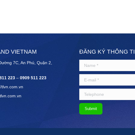
ND VIETNAM
ĐĂNG KÝ THÔNG T
Đường 7C, An Phú, Quận 2,
Name *
E-mail *
811 223
–
0909 511 223
//tlvn.com.vn
Telephone
tlvn.com.vn
Submit