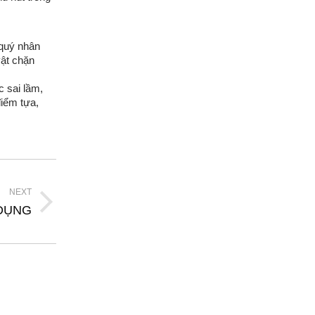
 quý nhân
vật chặn
c sai lầm,
điểm tựa,
NEXT
DỤNG