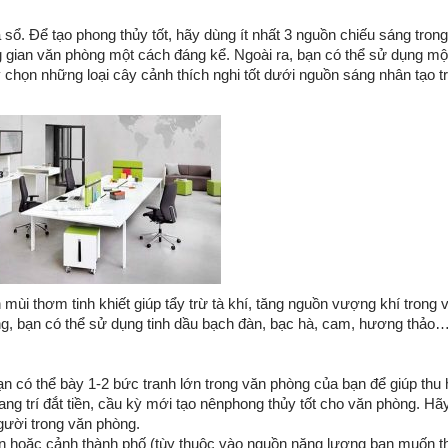
 sổ. Để tạo phong thủy tốt, hãy dùng ít nhất 3 nguồn chiếu sáng tron
ng gian văn phòng một cách đáng kể. Ngoài ra, bạn có thể sử dụng mộ
họn những loại cây cảnh thích nghi tốt dưới nguồn sáng nhân tạo t
mùi thơm tinh khiết giúp tẩy trừ tà khí, tăng nguồn vượng khí trong 
ng, bạn có thể sử dụng tinh dầu bạch đàn, bạc hà, cam, hương thảo
n có thể bày 1-2 bức tranh lớn trong văn phòng của bạn để giúp thu
ang trí đắt tiền, cầu kỳ mới tạo nênphong thủy tốt cho văn phòng. Hã
gười trong văn phòng.
n hoặc cảnh thành phố (tùy thuộc vào nguồn năng lượng bạn muốn th