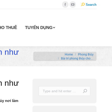
Search:
Search
Facebook
YouTube
HO THUÊ
TUYỂN DỤNG
ên như
You are here:
Home
Phong thủy
Bài trí phong thủy cho…
ên như
Search:
ủy nơi làm