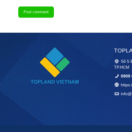
Post comment
TOPLA
Số 5 
TP.HCM
0909 
https:
info@