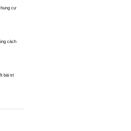
 chung cư
úng cách
t bài trí
y