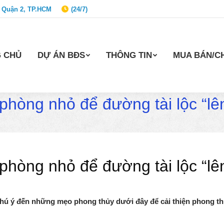
 Quận 2, TP.HCM
(24/7)
 CHỦ
DỰ ÁN BĐS
THÔNG TIN
MUA BÁN/C
 phòng nhỏ để đường tài lộc “l
 phòng nhỏ để đường tài lộc “l
chú ý đến những mẹo phong thủy dưới đây để cải thiện phong th