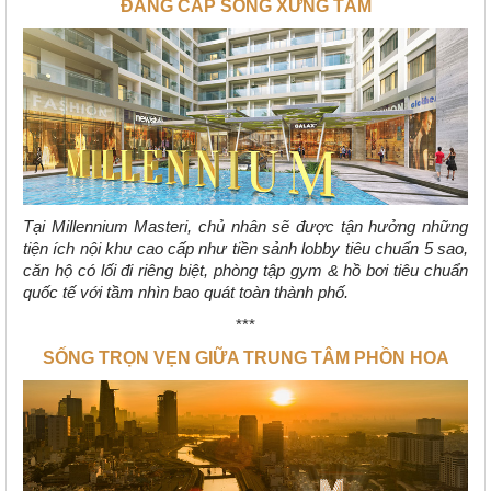
ĐẲNG CẤP SỐNG XỨNG TẦM
Tại Millennium Masteri, chủ nhân sẽ được tận hưởng những
tiện ích nội khu cao cấp như tiền sảnh lobby tiêu chuẩn 5 sao,
căn hộ có lối đi riêng biệt, phòng tập gym & hồ bơi tiêu chuẩn
quốc tế với tầm nhìn bao quát toàn thành phố.
***
SỐNG TRỌN VẸN GIỮA TRUNG TÂM PHỒN HOA