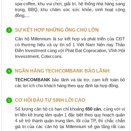
spa-coffee, khu vui chơi, giải trí, hệ thống nhà hàng sang
trọng, BBQ, khu chăm sóc sức khỏe, sinh hoạt cộng
đồng,…
SỰ KẾT HỢP NHỮNG ÔNG CHỦ LỚN
Căn hộ Millennium là sự kết hợp và phát triển của CĐT
có thương hiệu và uy tín số 1 Việt Nam hiện nay Thảo
Điền Investment cùng với Phát Đạt Coprocation, Vĩnh Hội
Invesstment, Coteccons.
NGÂN HÀNG TECHCOMBANK BẢO LÃNH
TECHCOMBANK
bảo lãnh và tài trợ, cam kết toàn bộ
các lợi ích cho khách hàng theo quy định tại hợp đồng.
CƠ HỘI ĐẦU TƯ SINH LỜI CAO
Số lượng căn hộ có hạn chỉ khoảng
650
căn
, cùng với vị
trí liền kề trung tâm quận 1 đặc biệt theo quy hoạch quận
4 sẽ trở thành quận trung tâm, lõi của TP, thì chắc chắn
giá trị của các căn hộ tại Millennium sẽ gia tăng rất cao