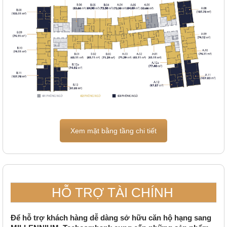
Xem mặt bằng tầng chi tiết
HỖ TRỢ TÀI CHÍNH
Để hỗ trợ khách hàng dễ dàng sở hữu căn hộ hạng sang