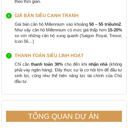
theo thời gian.
GIÁ BÁN SIÊU CẠNH TRANH
Giá bán căn hộ Millennium vào khoảng
50 – 55 triệu/m2
.
Như vậy căn hộ Millennium có mức giá thấp hơn
15-20%
so với những căn hộ xung quanh (Saigon Royal, Tresor,
Icon 56…)
THANH TOÁN SIÊU LINH HOẠT
Chỉ cần
thanh toán 30%
cho đến khi
nhận nhà
(không
phải vay ngân hàng). Đây thực sự là cơ hội lớn để đầu tư
sinh lợi, cũng như thể hiện năng lực tài chính của Chủ
đầu tư.
TỔNG QUAN DỰ ÁN