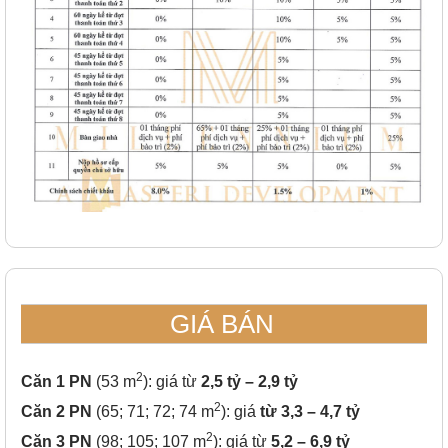
GIÁ BÁN
2
Căn 1 PN
(53 m
): giá từ
2,5 tỷ – 2,9 tỷ
2
Căn 2 PN
(65; 71; 72; 74 m
): giá
từ 3,3 – 4,7 tỷ
2
Căn 3 PN
(98; 105; 107 m
): giá từ
5,2 – 6,9 tỷ