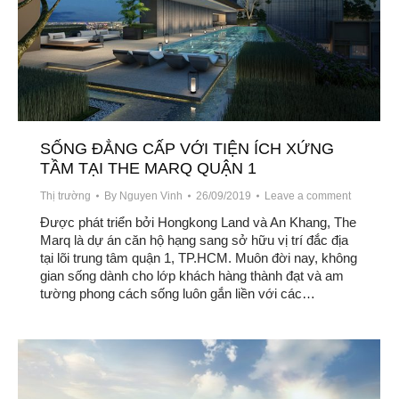
SỐNG ĐẲNG CẤP VỚI TIỆN ÍCH XỨNG
TẦM TẠI THE MARQ QUẬN 1
Thị trường
By
Nguyen Vinh
26/09/2019
Leave a comment
Được phát triển bởi Hongkong Land và An Khang, The
Marq là dự án căn hộ hạng sang sở hữu vị trí đắc địa
tại lõi trung tâm quận 1, TP.HCM. Muôn đời nay, không
gian sống dành cho lớp khách hàng thành đạt và am
tường phong cách sống luôn gắn liền với các…