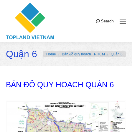
Search:
Search
Quận 6
You are here:
Home
Bản đồ quy hoạch TP.HCM
Quận 6
BẢN ĐỒ QUY HOẠCH QUẬN 6