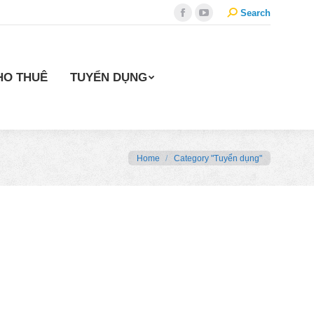
Search:
Search
Facebook
YouTube
HO THUÊ
TUYỂN DỤNG
You are here:
Home
Category "Tuyển dụng"