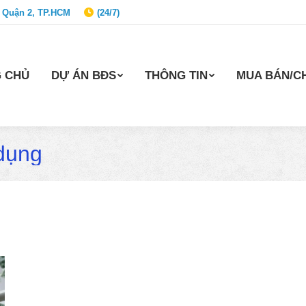
 Quận 2, TP.HCM
(24/7)
 CHỦ
DỰ ÁN BĐS
THÔNG TIN
MUA BÁN/C
dụng