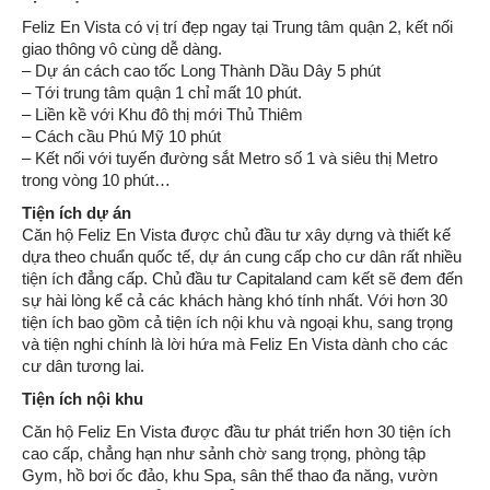
Feliz En Vista có vị trí đẹp ngay tại Trung tâm quận 2, kết nối
giao thông vô cùng dễ dàng.
– Dự án cách cao tốc Long Thành Dầu Dây 5 phút
– Tới trung tâm quận 1 chỉ mất 10 phút.
– Liền kề với Khu đô thị mới Thủ Thiêm
– Cách cầu Phú Mỹ 10 phút
– Kết nối với tuyến đường sắt Metro số 1 và siêu thị Metro
trong vòng 10 phút…
Tiện ích dự án
Căn hộ Feliz En Vista được chủ đầu tư xây dựng và thiết kế
dựa theo chuẩn quốc tế, dự án cung cấp cho cư dân rất nhiều
tiện ích đẳng cấp. Chủ đầu tư Capitaland cam kết sẽ đem đến
sự hài lòng kể cả các khách hàng khó tính nhất. Với hơn 30
tiện ích bao gồm cả tiện ích nội khu và ngoại khu, sang trọng
và tiện nghi chính là lời hứa mà Feliz En Vista dành cho các
cư dân tương lai.
Tiện ích nội khu
Căn hộ Feliz En Vista được đầu tư phát triển hơn 30 tiện ích
cao cấp, chẳng hạn như sảnh chờ sang trọng, phòng tập
Gym, hồ bơi ốc đảo, khu Spa, sân thể thao đa năng, vườn