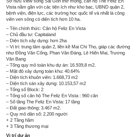
Sở hữu View sông Sài Gòn thơ mộng, căn hộ The Feliz En
Vista nằm gần với các tiện ích như kho bạc, UBND quận 2,
bệnh viện, điện lực, các trường học quốc tế và nhất là công
viên ven sông có diện tích hơn 10 ha.
– Tên chính thức: Căn hộ Feliz En Vista
– Chủ đầu tư: Capitaland
– Diện tích xây dựng: hơn 2ha
– Vị trí: trung tâm quận 2, liền kề Mai Chí Thọ, giáp các đường
như Đồng Văn Cống, Phan Văn Đáng, Lê Hiến Mai, Trương
Văn Bang
– Tổng quy mô toàn khu dự án: 16.939,8 m2.
– Mật độ xây dựng toàn khu: 40.64%
– Diện tích khuôn viên: 1.668,73 m2
– Diện tích sàn xây dựng: 10.153,57 m2
– Tổng số Block: 2
– Tổng số căn hộ The Feliz En Vista : 960 căn
– Số tầng The Feliz En Vista: 17 tầng
– Đất giao thông: 3.467 m2.
– Quy mô dân số: 2.200 người
+ 2 Tầng hầm
+ 3 Tầng thương mại
Vị trí dự án