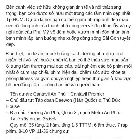
Bên cạnh việc sở hữu không gian tinh tế và nội thất sang
trọng, bạn còn được sở hữu một trong các tầm nhìn đẹp nhất
Tp.HCM. Dự án là nơi bạn có thể ngắm những ánh đèn màu
rực rỡ, lung linh của thành phố cùng với vẻ đẹp lộng lẫy và uy
nghi của cầu Phú Mỹ về đêm hoặc vươn mình đón nhận ánh
bình minh lấp lánh buông nhẹ xuống dòng sông Sài Gòn tuyệt
đẹp.
Đặc biệt, tại dự án, mọi khoảng cách dường như được rút
ngắn, chỉ với vài bước chân là bạn có thể thỏa sức mua sắm
ở trung tâm thương mại cao cấp, trải nghiệm các bộ phim mới
nhất ở cụm rạp chiếu phim hiện đại, chăm sóc sức khỏe tại
phòng fitness và gym chuyên nghiệp hoặc thư giãn ở khu vực
hồ bơi đẳng cấp… cùng bạn bè và người thân.
– Tên dự án: Cantavil An Phú – Cantavil Premier
– Chủ đầu tư: Tập đoàn Daewon (Hàn Quốc) & Thủ Đức
House
– Địa chỉ: Phường An Phú, Quận 2 , cạnh Metro An Phú.
– Tỷ lệ xây dựng: 35.6%
– Quy mô: 36 tầng, 2 hầm, tầng 1-5 TTTM, 6 ẩm thực, 7 rạp
phim, 8-10 VP, 11-36 chung cư