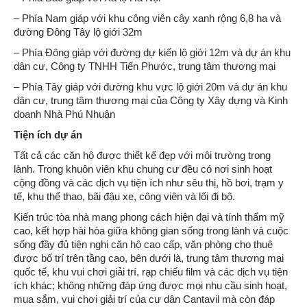
– Phía Nam giáp với khu công viên cây xanh rộng 6,8 ha và
đường Đông Tây lộ giới 32m
– Phía Đông giáp với đường dự kiến lộ giới 12m và dự án khu
dân cư, Công ty TNHH Tiến Phước, trung tâm thương mại
– Phía Tây giáp với đường khu vực lộ giới 20m và dự án khu
dân cư, trung tâm thương mại của Công ty Xây dựng và Kinh
doanh Nhà Phú Nhuận
Tiện ích dự án
Tất cả các căn hộ được thiết kế đẹp với môi trường trong
lành. Trong khuôn viên khu chung cư đều có nơi sinh hoạt
cộng đồng và các dịch vụ tiện ích như sêu thị, hồ bơi, trạm y
tế, khu thể thao, bãi đậu xe, công viên và lối đi bộ.
Kiến trúc tòa nhà mang phong cách hiện đại và tính thẩm mỹ
cao, kết hợp hài hòa giữa không gian sống trong lành và cuộc
sống đầy đủ tiện nghi căn hộ cao cấp, văn phòng cho thuê
được bố trí trên tầng cao, bên dưới là, trung tâm thương mại
quốc tế, khu vui chơi giải trí, rạp chiếu film và các dịch vụ tiện
ích khác; không những đáp ứng được mọi nhu cầu sinh hoạt,
mua sắm, vui chơi giải trí của cư dân Cantavil mà còn đáp