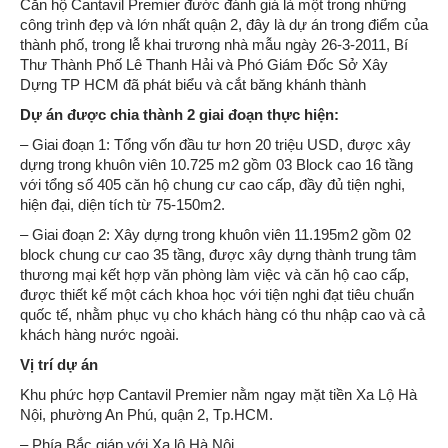
Căn hộ Cantavil Premier đước đánh giá là một trong những
công trình đẹp và lớn nhất quận 2, đây là dự án trong điểm của
thành phố, trong lễ khai trương nhà mẫu ngày 26-3-2011, Bí
Thư Thành Phố Lê Thanh Hải và Phó Giám Đốc Sở Xây
Dựng TP HCM đã phát biểu và cắt băng khánh thành
Dự án được chia thành 2 giai đoạn thực hiện:
– Giai đoạn 1: Tổng vốn đầu tư hơn 20 triệu USD, được xây
dựng trong khuôn viên 10.725 m2 gồm 03 Block cao 16 tầng
với tổng số 405 căn hộ chung cư cao cấp, đầy đủ tiện nghi,
hiện đại, diện tích từ 75-150m2.
– Giai đoạn 2: Xây dựng trong khuôn viên 11.195m2 gồm 02
block chung cư cao 35 tầng, được xây dựng thành trung tâm
thương mại kết hợp văn phòng làm việc và căn hộ cao cấp,
được thiết kế một cách khoa học với tiện nghi đạt tiêu chuẩn
quốc tế, nhằm phục vụ cho khách hàng có thu nhập cao và cả
khách hàng nước ngoài.
Vị trí dự án
Khu phức hợp Cantavil Premier nằm ngay mặt tiền Xa Lộ Hà
Nội, phường An Phú, quận 2, Tp.HCM.
– Phía Bắc giáp với Xa lộ Hà Nội